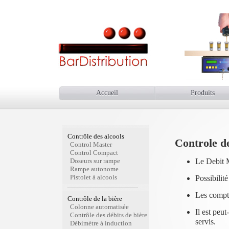
Accueil
Produits
Contrôle des alcools
Controle de
Control Master
Control Compact
Le Debit Ma
Doseurs sur rampe
Rampe autonome
Pistolet à alcools
Possibilit
Les compte
Contrôle de la bière
Colonne automatisée
Il est peu
Contrôle des débits de bière
servis.
Débimètre à induction