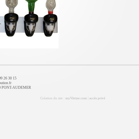
 99 26 30 15
ution.fr
7500 PONT-AUDEMER
Création du site :
myVitrine.com
|
accès privé