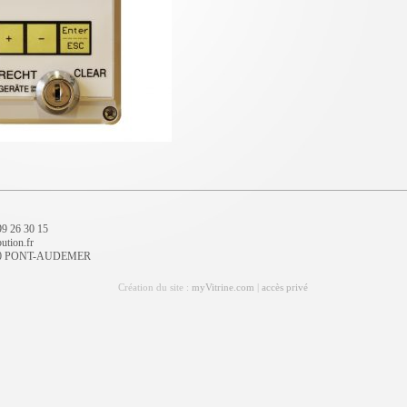
 99 26 30 15
ution.fr
7500 PONT-AUDEMER
Création du site :
myVitrine.com
|
accès privé