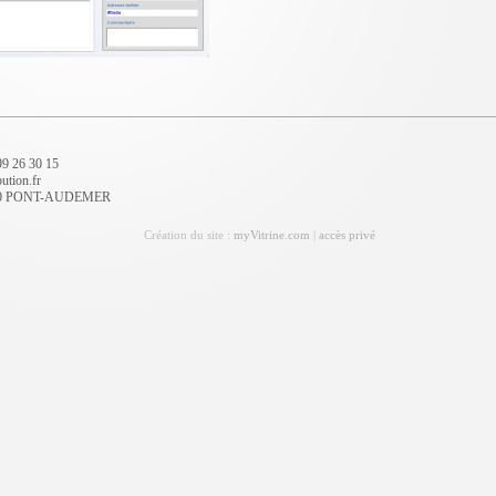
 99 26 30 15
ution.fr
7500 PONT-AUDEMER
Création du site :
myVitrine.com
|
accès privé