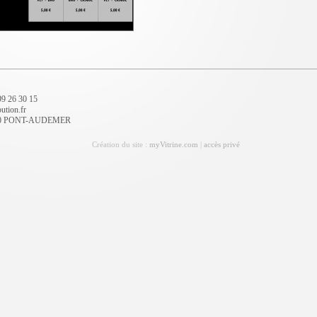
 99 26 30 15
ution.fr
7500 PONT-AUDEMER
Création du site :
myVitrine.com
|
accès privé